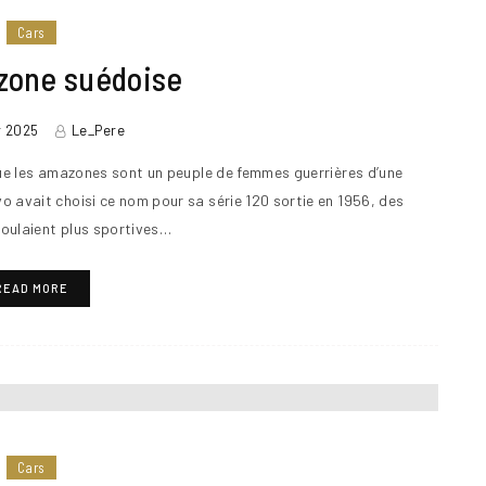
Cars
zone suédoise
r 2025
Le_Pere
e les amazones sont un peuple de femmes guerrières d’une
o avait choisi ce nom pour sa série 120 sortie en 1956, des
 voulaient plus sportives…
READ MORE
Cars