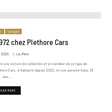
rs
Garages
1972 chez Plethore Cars
r 2025
Le_Pere
is une voiture de collection et un vendeur de ce type de
hore Cars, à Vallauris depuis 2022, et son associé Aala, 33
ans,…
READ MORE