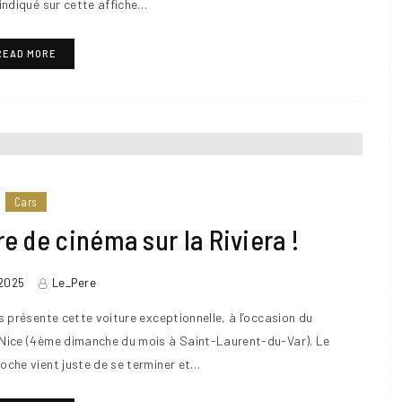
indiqué sur cette affiche…
READ MORE
Cars
re de cinéma sur la Riviera !
2025
Le_Pere
s présente cette voiture exceptionnelle, à l’occasion du
Nice (4ème dimanche du mois à Saint-Laurent-du-Var). Le
roche vient juste de se terminer et…