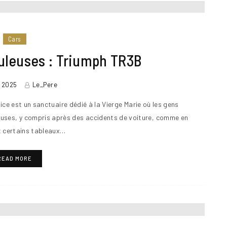
Cars
uleuses : Triumph TR3B
r 2025
Le_Pere
e est un sanctuaire dédié à la Vierge Marie où les gens
euses, y compris après des accidents de voiture, comme en
 certains tableaux…
READ MORE