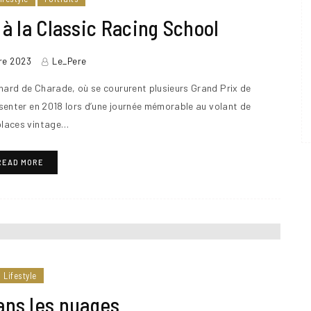
à la Classic Racing School
re 2023
Le_Pere
nard de Charade, où se coururent plusieurs Grand Prix de
résenter en 2018 lors d’une journée mémorable au volant de
laces vintage…
READ MORE
Lifestyle
ans les nuages