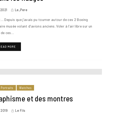
 2021
Le_Pere
… Depuis que j’avais pu tourner autour de ces 2 Boeing
re musée volant d’avions anciens. Voler à l’air libre sur un
de ces…
READ MORE
Portraits
Watches
raphisme et des montres
l 2019
Le Fils