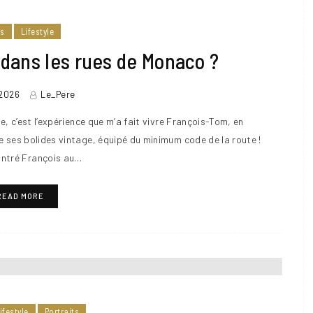
rs
Lifestyle
 dans les rues de Monaco ?
 2026
Le_Pere
 c’est l’expérience que m’a fait vivre François-Tom, en
ses bolides vintage, équipé du minimum code de la route !
ontré François au…
READ MORE
ifestyle
Portraits