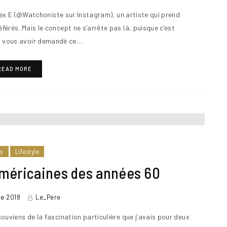
d’Alex E (@Watchoniste sur Instagram), un artiste qui prend
férés. Mais le concept ne s’arrête pas là, puisque c’est
s vous avoir demandé ce…
READ MORE
rs
Lifestyle
 américaines des années 60
e 2018
Le_Pere
souviens de la fascination particulière que j’avais pour deux