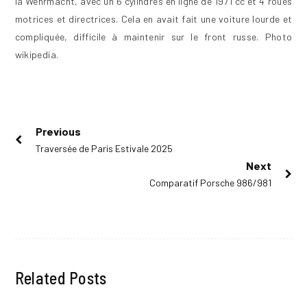
la Wehrmacht, avec un 6 cylindres en ligne de 1971 cc et 4 roues
motrices et directrices. Cela en avait fait une voiture lourde et
compliquée, difficile à maintenir sur le front russe. Photo
wikipedia.
Navigation
Previous
Previous
Traversée de Paris Estivale 2025
de
post:
Next
l’article
Next
Comparatif Porsche 986/981
post:
Related Posts