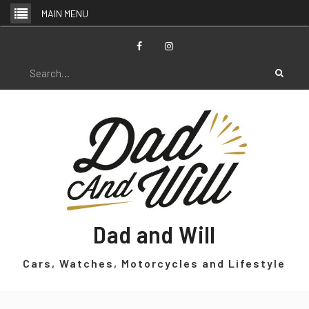
Skip
MAIN MENU
to
content
Facebook
Instagram
Search
for:
Dad and Will
Cars, Watches, Motorcycles and Lifestyle