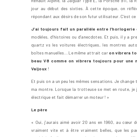
Renault Alpine, la Jaguar Type E, la Porsche 911, la
jour au début des sixties. À cette époque, on réflé
répondant aux désirs de son futur utilisateur. C’est ce
J’ai toujours fait un parallèle entre l’horlogerie
modèles, d’histoires ou d’anecdotes. Et puis, il y a 
quartz vs les voitures électriques, les montres au
boîtes manuelles… Le même attrait car
on vibrera t
beau V8 comme on vibrera toujours pour une 
Valjoux
!
Et puis on a un peu les mêmes sensations. Je change 
ma montre. Lorsque la trotteuse se met en route, je 
électrique et fait démarrer un moteur ! »
Le père
« Oui, j’aurais aimé avoir 20 ans en 1960, au cœur d
vraiment vite et à être vraiment belles, que les pa