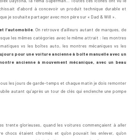
 Rolex Daytona, la Yema Superman… Toutes ces icônes ont vu le
chissait d’abord à concevoir un produit technique durable et
 que je souhaite partager avec mon père sur « Dad & Will ».
 et l’automobile
. On retrouve d’ailleurs autant de marques, de
presque les mêmes catégories avec le même attrait : les montres
tomatiques vs les boîtes auto, les montres mécaniques vs les
oujours pour une voiture ancienne à boîte manuelle avec un
montre ancienne à mouvement mécanique, avec un beau
tous les jours de garde-temps et chaque matin je dois remonter
jubile autant qu’après un tour de clés qui enclenche une pompe
es trente glorieuses, quand les voitures commençaient à aller
re chocs étaient chromés et qu’on pouvait les enlever, qu’on