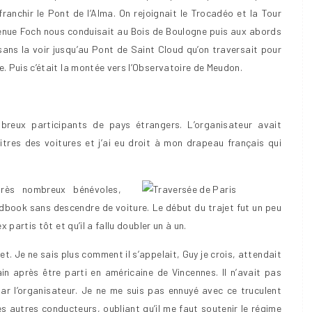
anchir le Pont de l’Alma. On rejoignait le Trocadéo et la Tour
’Avenue Foch nous conduisait au Bois de Boulogne puis aux abords
ans la voir jusqu’au Pont de Saint Cloud qu’on traversait pour
. Puis c’était la montée vers l’Observatoire de Meudon.
breux participants de pays étrangers. L’organisateur avait
vitres des voitures et j’ai eu droit à mon drapeau français qui
rès nombreux bénévoles,
book sans descendre de voiture. Le début du trajet fut un peu
 partis tôt et qu’il a fallu doubler un à un.
et. Je ne sais plus comment il s’appelait, Guy je crois, attendait
n après être parti en américaine de Vincennes. Il n’avait pas
ar l’organisateur. Je ne me suis pas ennuyé avec ce truculent
es autres conducteurs, oubliant qu’il me faut soutenir le régime