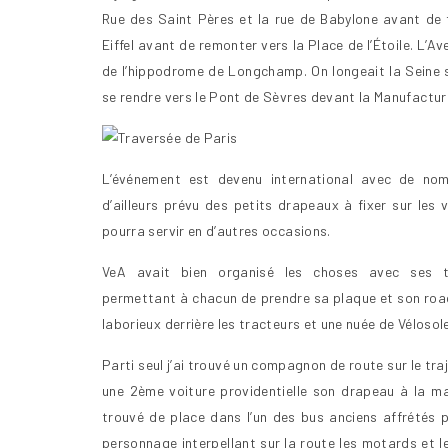
Rue des Saint Pères et la rue de Babylone avant de fr
Eiffel avant de remonter vers la Place de l’Étoile. L
de l’hippodrome de Longchamp. On longeait la Seine s
se rendre vers le Pont de Sèvres devant la Manufacture
L’événement est devenu international avec de nom
d’ailleurs prévu des petits drapeaux à fixer sur les 
pourra servir en d’autres occasions.
VeA avait bien organisé les choses avec ses t
permettant à chacun de prendre sa plaque et son road
laborieux derrière les tracteurs et une nuée de Vélosolex
Parti seul j’ai trouvé un compagnon de route sur le traj
une 2ème voiture providentielle son drapeau à la mai
trouvé de place dans l’un des bus anciens affrétés p
personnage interpellant sur la route les motards et l