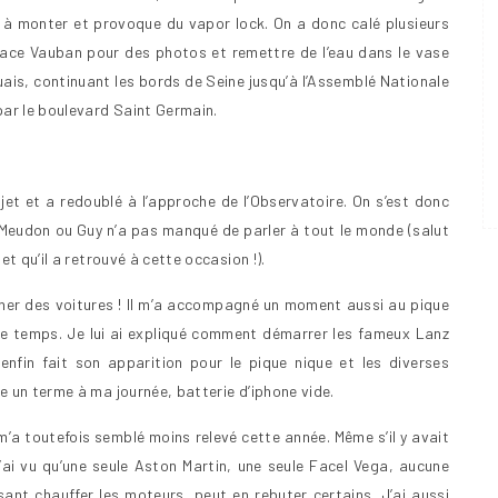
 monter et provoque du vapor lock. On a donc calé plusieurs
Place Vauban pour des photos et remettre de l’eau dans le vase
uais, continuant les bords de Seine jusqu’à l’Assemblé Nationale
par le boulevard Saint Germain.
et et a redoublé à l’approche de l’Observatoire. On s’est donc
Meudon ou Guy n’a pas manqué de parler à tout le monde (salut
et qu’il a retrouvé à cette occasion !).
ner des voitures ! Il m’a accompagné un moment aussi au pique
tre temps. Je lui ai expliqué comment démarrer les fameux Lanz
 enfin fait son apparition pour le pique nique et les diverses
e un terme à ma journée, batterie d’iphone vide.
m’a toutefois semblé moins relevé cette année. Même s’il y avait
’ai vu qu’une seule Aston Martin, une seule Facel Vega, aucune
isant chauffer les moteurs, peut en rebuter certains. J’ai aussi