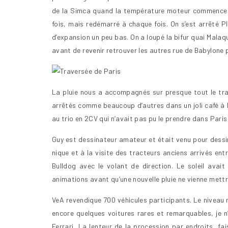
de la Simca quand la température moteur commence à
fois, mais redémarré à chaque fois. On s’est arrêté 
d’expansion un peu bas. On a loupé la bifur quai Malaq
avant de revenir retrouver les autres rue de Babylone 
La pluie nous a accompagnés sur presque tout le traj
arrêtés comme beaucoup d’autres dans un joli café à 
au trio en 2CV qui n’avait pas pu le prendre dans Paris 
Guy est dessinateur amateur et était venu pour dessi
nique et à la visite des tracteurs anciens arrivés en
Bulldog avec le volant de direction. Le soleil avait
animations avant qu’une nouvelle pluie ne vienne mettr
VeA revendique 700 véhicules participants. Le niveau 
encore quelques voitures rares et remarquables, je n
Ferrari, La lenteur de la procession par endroits, fa