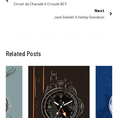
Previous
Circuit de Charade X Crosslé 90 F
de
post:
Next
l’article
Next
Jack Daniel’s X Harley-Davidson
post:
Related Posts