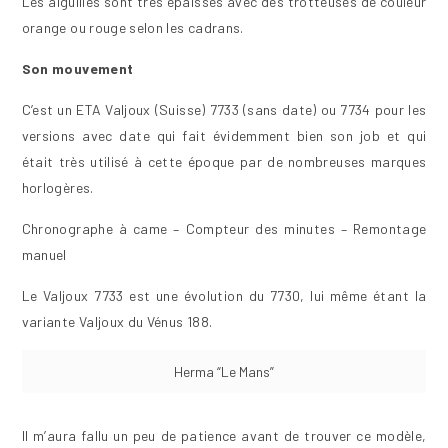
Les aiguilles sont très épaisses avec des trotteuses de couleur
orange ou rouge selon les cadrans.
Son mouvement
C’est un ETA Valjoux (Suisse) 7733 (sans date) ou 7734 pour les
versions avec date qui fait évidemment bien son job et qui
était très utilisé à cette époque par de nombreuses marques
horlogères.
Chronographe à came – Compteur des minutes – Remontage
manuel
Le Valjoux 7733 est une évolution du 7730, lui même étant la
variante Valjoux du Vénus 188.
Herma “Le Mans”
Il m’aura fallu un peu de patience avant de trouver ce modèle,