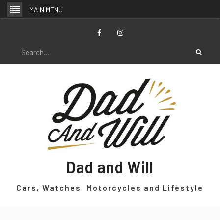
Skip
MAIN MENU
to
content
Facebook
Instagram
Search
for:
Dad and Will
Cars, Watches, Motorcycles and Lifestyle