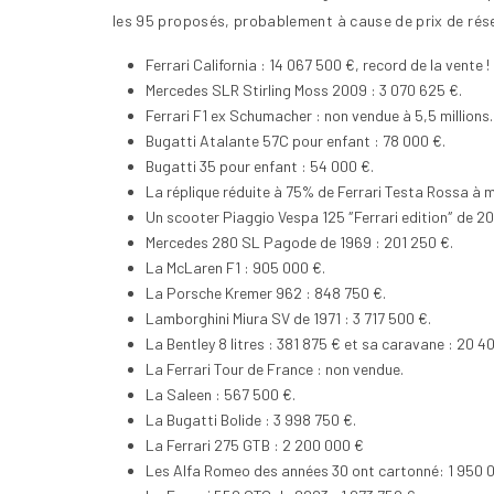
les 95 proposés, probablement à cause de prix de réser
Ferrari California : 14 067 500 €, record de la vente !
Mercedes SLR Stirling Moss 2009 : 3 070 625 €.
Ferrari F1 ex Schumacher : non vendue à 5,5 millions.
Bugatti Atalante 57C pour enfant : 78 000 €.
Bugatti 35 pour enfant : 54 000 €.
La réplique réduite à 75% de Ferrari Testa Rossa à m
Un scooter Piaggio Vespa 125 ″Ferrari edition″ de 20
Mercedes 280 SL Pagode de 1969 : 201 250 €.
La McLaren F1 : 905 000 €.
La Porsche Kremer 962 : 848 750 €.
Lamborghini Miura SV de 1971 : 3 717 500 €.
La Bentley 8 litres : 381 875 € et sa caravane : 20 4
La Ferrari Tour de France : non vendue.
La Saleen : 567 500 €.
La Bugatti Bolide : 3 998 750 €.
La Ferrari 275 GTB : 2 200 000 €
Les Alfa Romeo des années 30 ont cartonné: 1 950 0