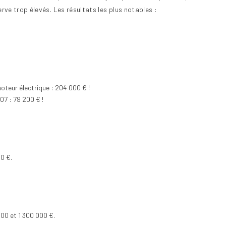
ve trop élevés. Les résultats les plus notables :
oteur électrique : 204 000 € !
07 : 79 200 € !
00 €.
00 et 1 300 000 €.