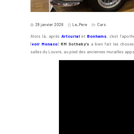
29 janvier 2026
Le_Pere
Cars
Alors là, après
Artcurial
et
Bonhams
, c’est l’apo
(
voir Monaco
)
RM Sotheby’s
a bien fait les choses
salles du Louvre, au pied des anciennes murailles app