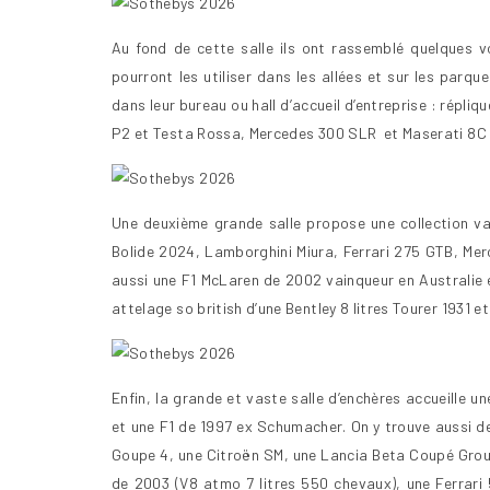
Au fond de cette salle ils ont rassemblé quelques 
pourront les utiliser dans les allées et sur les parq
dans leur bureau ou hall d’accueil d’entreprise : répli
P2 et Testa Rossa, Mercedes 300 SLR et Maserati 8C 
Une deuxième grande salle propose une collection va
Bolide 2024, Lamborghini Miura, Ferrari 275 GTB, Merc
aussi une F1 McLaren de 2002 vainqueur en Australie 
attelage so british d’une Bentley 8 litres Tourer 1931 
Enfin, la grande et vaste salle d’enchères accueille 
et une F1 de 1997 ex Schumacher. On y trouve aussi 
Goupe 4, une Citroën SM, une Lancia Beta Coupé Grou
de 2003 (V8 atmo 7 litres 550 chevaux), une Ferrar