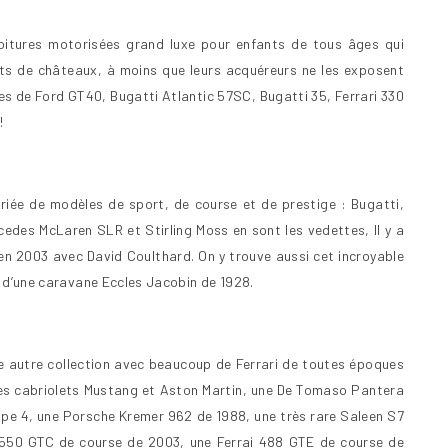
voitures motorisées grand luxe pour enfants de tous âges qui
uets de châteaux, à moins que leurs acquéreurs ne les exposent
ques de Ford GT40, Bugatti Atlantic 57SC, Bugatti 35, Ferrari 330
!
riée de modèles de sport, de course et de prestige : Bugatti,
edes McLaren SLR et Stirling Moss en sont les vedettes, Il y a
en 2003 avec David Coulthard. On y trouve aussi cet incroyable
et d’une caravane Eccles Jacobin de 1928.
une autre collection avec beaucoup de Ferrari de toutes époques
des cabriolets Mustang et Aston Martin, une De Tomaso Pantera
pe 4, une Porsche Kremer 962 de 1988, une très rare Saleen S7
i 550 GTC de course de 2003, une Ferrai 488 GTE de course de