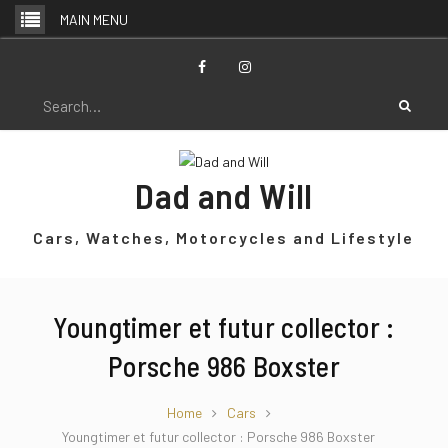
Skip
MAIN MENU
to
content
Facebook
Instagram
Search
for:
Dad and Will
Cars, Watches, Motorcycles and Lifestyle
Youngtimer et futur collector :
Porsche 986 Boxster
Home
Cars
Youngtimer et futur collector : Porsche 986 Boxster