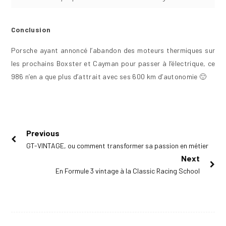
Conclusion
Porsche ayant annoncé l’abandon des moteurs thermiques sur
les prochains Boxster et Cayman pour passer à l’électrique, ce
986 n’en a que plus d’attrait avec ses 600 km d’autonomie 🙂
Navigation
Previous
Previous
GT-VINTAGE, ou comment transformer sa passion en métier
de
post:
Next
l’article
Next
En Formule 3 vintage à la Classic Racing School
post: