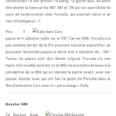
constructeur l’a fait grossir, l’a élargi, l’a gonflé quoi, au point
d’en altérer la ligne sur les 987, 981 et 718 qui ont suivi (drôle de
suite de numérotation chez Porsche, qui pourrait servir à un
test d’intelligence :-).
Pire, il
passe en 4 cylindres turbo sur le 718 ! Car en 1996, Porsche n’a
pas commis l’erreur de la 914 pourtant surcotée aujourd’hui, en
poussant l’économie jusqu’à le doter d’un 4 cylindres de… VW !
Toutes les pièces sont d’un dessin original, Porsche n’a rien
repris d’un modèle existant et la 986 servira même de base à la
conception de la 996 qui en reprend la partie avant, avec ces
phares décriés mais qui ont fait la gloire de Porsche dans le
film d’animation Cars avec le « personnage » Sally.
Boxster 986
Ce Boxster d’une