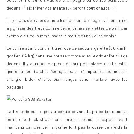
boite et il chauffe ! Pas de champagne ou denrée périssable
dedans ! Mais l’hiver vos manteaux seront tout chauds :-).
Il n’y a pas de place derrière les dossiers de siège mais on arrive
à y glisser des trucs comme ces énormes serviettes de bain par
exemple qui vous remplissent la moitié d’une valise cabine.
Le coffre avant contient une roue de secours galette (80 km/h,
gonfler à 4 kg) dans une housse propre avec le cric et l’outillage
dedans. Il y a un peu de place autour pour placer des bricoles
genre lampe torche, éponge, boite d’ampoules, extincteur,
triangle, bidon d’huile, bien rangés sans interférer avec les
bagages.
La batterie est logée au centre devant le parebrise sous un
petit capot plastique bien propre. Sous le capot avant
maintenu par des vérins qui ne font pas la durée de vie de la