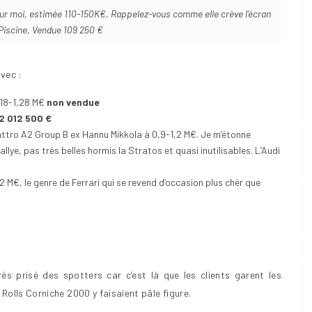
pour moi, estimée 110-150K€. Rappelez-vous comme elle crève l’écran
 Piscine. Vendue 109 250 €
vec :
,18-1,28 M€
non vendue
2 012 500 €
attro A2 Group B ex Hannu Mikkola à 0,9-1,2 M€. Je m’étonne
lye, pas très belles hormis la Stratos et quasi inutilisables. L’Audi
M€, le genre de Ferrari qui se revend d’occasion plus chèr que
très prisé des spotters car c’est là que les clients garent les
Rolls Corniche 2000 y faisaient pâle figure.