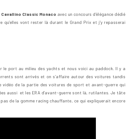
u
Cavallino Classic Monaco
avec un concours d’élégance dédié
e qu’elles vont rester là durant le Grand Prix et j’y repasserai
 le port au milieu des yachts et nous voici au paddock. Il y a
rrents sont arrivés et on s’affaire autour des voitures tandis
e vidéo de la partie des voitures de sport et avant-guerre qui
vées aussi et les ERA d’avant-guerre sont là, rutilantes. Je tâte
t pas de la gomme racing chauffante, ce qui expliquerait encore