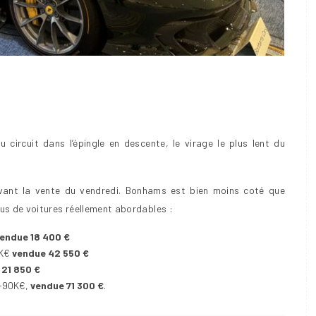
u circuit dans l’épingle en descente, le virage le plus lent du
 avant la vente du vendredi. Bonhams est bien moins coté que
lus de voitures réellement abordables :
endue 18 400 €
 K€
vendue 42 550 €
 21 850 €
0-90K€,
vendue 71 300 €
.