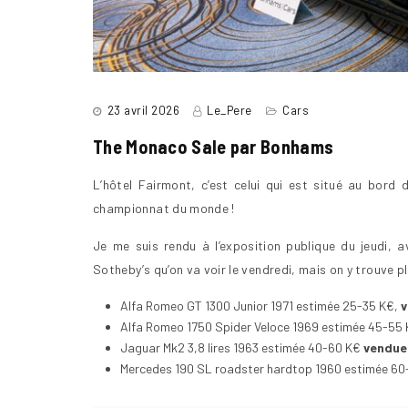
23 avril 2026
Le_Pere
Cars
The Monaco Sale par Bonhams
L’hôtel Fairmont, c’est celui qui est situé au bord d
championnat du monde !
Je me suis rendu à l’exposition publique du jeudi,
Sotheby’s qu’on va voir le vendredi, mais on y trouve p
Alfa Romeo GT 1300 Junior 1971 estimée 25-35 K€,
v
Alfa Romeo 1750 Spider Veloce 1969 estimée 45-55
Jaguar Mk2 3,8 lires 1963 estimée 40-60 K€
vendue
Mercedes 190 SL roadster hardtop 1960 estimée 6