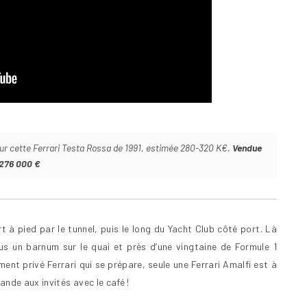
our cette Ferrari Testa Rossa de 1991, estimée 280-320 K€.
Vendue
276 000 €
t à pied par le tunnel, puis le long du Yacht Club côté port. Là
us un barnum sur le quai et près d’une vingtaine de Formule 1
ent privé Ferrari qui se prépare, seule une Ferrari Amalfi est à
de aux invités avec le café !