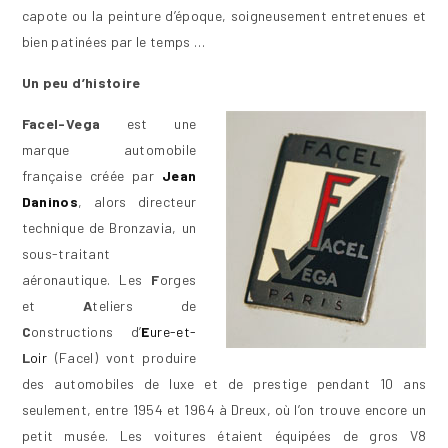
capote ou la peinture d’époque, soigneusement entretenues et
bien patinées par le temps …
Un peu d’histoire
Facel-Vega
est une
marque automobile
française créée par
Jean
Daninos
, alors directeur
technique de Bronzavia, un
sous-traitant
aéronautique. Les
F
orges
et
A
teliers de
C
onstructions d’
E
ure-et-
L
oir
(Facel) vont produire
des automobiles de luxe et de prestige pendant 10 ans
seulement, entre 1954 et 1964 à Dreux, où l’on trouve encore un
petit musée. Les voitures étaient équipées de gros V8