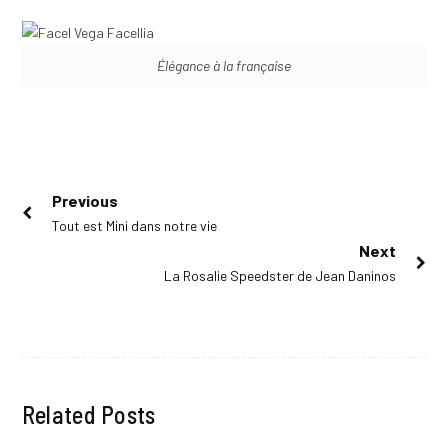
Élégance à la française
Navigation
Previous
Previous
Tout est Mini dans notre vie
de
post:
Next
l’article
Next
La Rosalie Speedster de Jean Daninos
post:
Related Posts