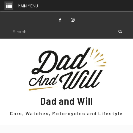
Skip
MAIN MENU
to
content
Facebook
Instagram
Search
for:
Dad and Will
Cars, Watches, Motorcycles and Lifestyle