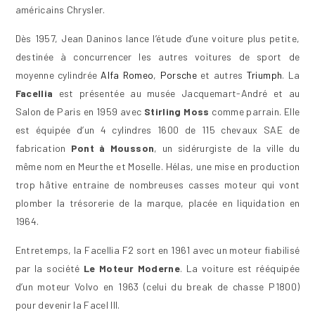
américains Chrysler.
Dès 1957, Jean Daninos lance l’étude d’une voiture plus petite,
destinée à concurrencer les autres voitures de sport de
moyenne cylindrée
Alfa Romeo
,
Porsche
et autres
Triumph
. La
Facellia
est présentée au musée Jacquemart-André et au
Salon de Paris en 1959 avec
Stirling Moss
comme parrain. Elle
est équipée d’un 4 cylindres 1600 de 115 chevaux SAE de
fabrication
Pont à Mousson
, un sidérurgiste de la ville du
même nom en Meurthe et Moselle. Hélas, une mise en production
trop hâtive entraine de nombreuses casses moteur qui vont
plomber la trésorerie de la marque, placée en liquidation en
1964.
Entretemps, la Facellia F2 sort en 1961 avec un moteur fiabilisé
par la société
Le Moteur Moderne
. La voiture est rééquipée
d’un moteur Volvo en 1963 (celui du break de chasse P1800)
pour devenir la Facel III.