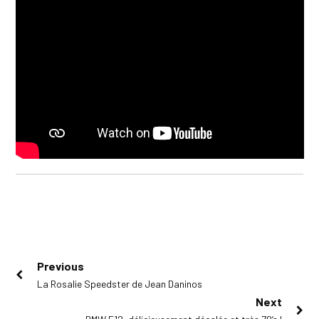
Navigation
Previous
Previous
La Rosalie Speedster de Jean Daninos
de
post:
Next
l’article
Next