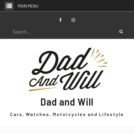
Skip
MAIN MENU
to
content
Facebook
Instagram
Search
for:
Dad and Will
Cars, Watches, Motorcycles and Lifestyle