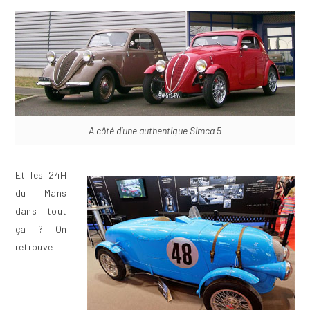
A côté d’une authentique Simca 5
Et les 24H
du Mans
dans tout
ça ? On
retrouve