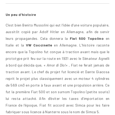
Un peu d’histoire
C’est bien Benito Mussolini qui eut l’idée d’une voiture populaire,
aussitôt copié par Adolf Hitler en Allemagne, afin de servir
leurs propagandes. Cela donnera la
Fiat 500 Topolino
en
Italie et la
VW Coccinelle
en Allemagne. L’histoire raconte
encore que la Topolino fut conçue à traction avant mais que le
prototype prit feu sur la route en 1931 avec le Sénateur Agnelli
à bord qui décida que, «
Amor di Dio!
« , Fiat ne ferait jamais de
traction avant. Le chef du projet fut licencié et Dante Giacosa
reprit le projet plus classiquement avec un moteur 4 cylindres
de 569 cm3 en porte à faux avant et une propulsion arrière. Ce
fut la première Fiat 500 et son surnom Topolino (petite souris)
lui resta attaché. Afin d’éviter les taxes d’importation en
France de l’époque, Fiat fit accord avec Simca pour les faire
fabriquer sous licence à Nanterre sous le nom de Simca 5.