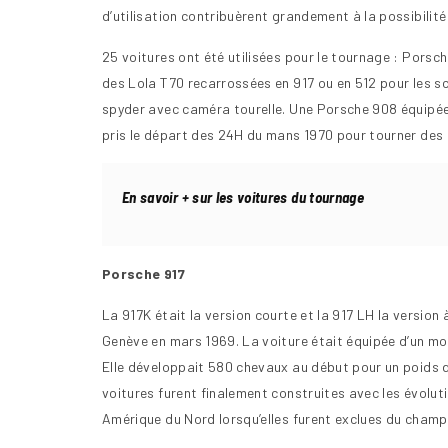
d’utilisation contribuèrent grandement à la possibilité 
25 voitures ont été utilisées pour le tournage : Porsch
des Lola T70 recarrossées en 917 ou en 512 pour les s
spyder avec caméra tourelle. Une Porsche 908 équipé
pris le départ des 24H du mans 1970 pour tourner des sc
En savoir + sur les voitures du tournage
Porsche 917
La 917K était la version courte et la 917 LH la version
Genève en mars 1969. La voiture était équipée d’un moteu
Elle développait 580 chevaux au début pour un poids d
voitures furent finalement construites avec les évolu
Amérique du Nord lorsqu’elles furent exclues du cham