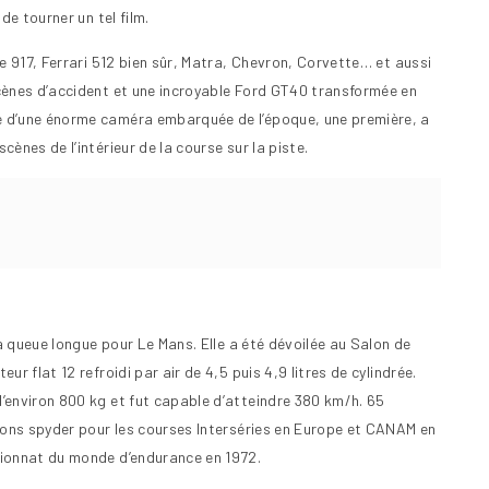
de tourner un tel film.
e 917, Ferrari 512 bien sûr, Matra, Chevron, Corvette… et aussi
cènes d’accident et une incroyable Ford GT40 transformée en
e d’une énorme caméra embarquée de l’époque, une première, a
ènes de l’intérieur de la course sur la piste.
 à queue longue pour Le Mans. Elle a été dévoilée au Salon de
r flat 12 refroidi par air de 4,5 puis 4,9 litres de cylindrée.
’environ 800 kg et fut capable d’atteindre 380 km/h. 65
tions spyder pour les courses Interséries en Europe et CANAM en
pionnat du monde d’endurance en 1972.