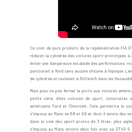
Ce sont de purs produits de la réglementation FIA (F
réduisit la cylindrée des voitures sport-prototypes à 
éviter une dangereuse escalade des performances, no
parcourait à fond sans aucune chicane à l’époque. Les
de cylindrée et roulaient à 340 km/h dans les Hunaudiè
Mais pour ne pas fermer la porte aux voitures américa
petite série, dites voitures de sport, construite
américains Ford et Chevrolet. Cela permettra le su
s’imposa au Mans en 68 et 69 et dont il existe des ve
dans la voie des sport-protos de 3 litres, plus agile
s’imposa au Mans encore deux fois avec sa GT40 5 l