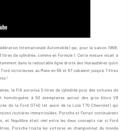
édération Internationale Automobile) qui, pour la saison 1968,
3 litres de cylindrée, comme en Formule 1. Cette mesure visait à
tamment dans la redoutable ligne droite des Hunaudières qu’on
 Ford victorieuses au Mans en 66 et 67 cubaient jusqu’à 7 litres
res !
ines, la FIA autorisa 5 litres de cylindrée pour des voitures de
s et homologuées à 50 exemplaires autour des gros blocs V8
ccès de la Ford GT40 (et aussi de la Lola T70 Chevrolet) qui
rsions routières immatriculées. Porsche et Ferrari continuèrent
s, et l’équilibre était réel entre les deux concepts car si Ford
itres, Porsche trusta les victoires en championnat du monde